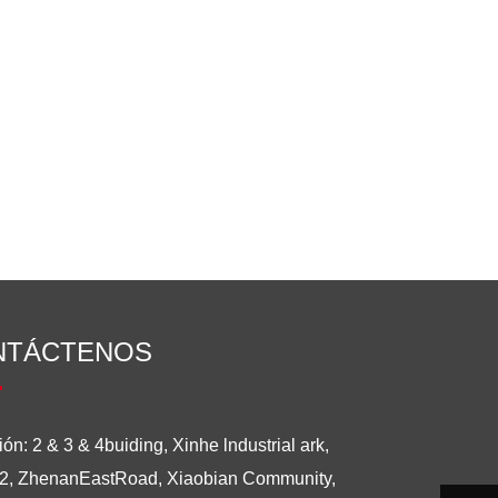
NTÁCTENOS
ión: 2 & 3 & 4buiding, Xinhe lndustrial ark,
2, ZhenanEastRoad, Xiaobian Community,