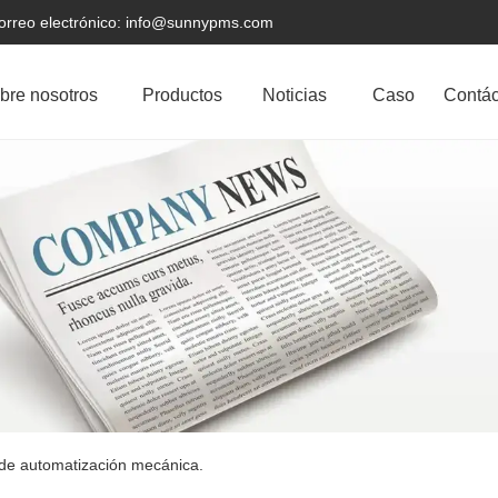
orreo electrónico: info@sunnypms.com
bre nosotros
Productos
Noticias
Caso
Contá
e automatización mecánica.